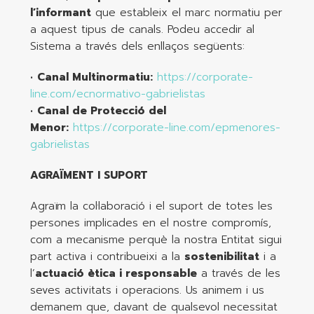
l’informant
que estableix el marc normatiu per
a aquest tipus de canals. Podeu accedir al
Sistema a través dels enllaços següents:
•
Canal Multinormatiu:
https://corporate-
line.com/ecnormativo-gabrielistas
•
Canal de Protecció del
Menor:
https://corporate-line.com/epmenores-
gabrielistas
AGRAÏMENT I SUPORT
Agraïm la col·laboració i el suport de totes les
persones implicades en el nostre compromís,
com a mecanisme perquè la nostra Entitat sigui
part activa i contribueixi a la
sostenibilitat
i a
l’
actuació ètica i responsable
a través de les
seves activitats i operacions. Us animem i us
demanem que, davant de qualsevol necessitat