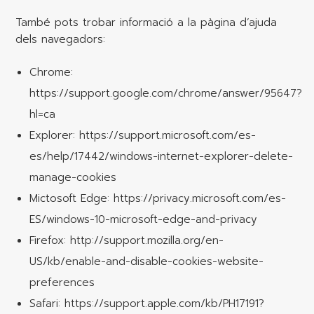
També pots trobar informació a la pàgina d’ajuda
dels navegadors:
Chrome:
https://support.google.com/chrome/answer/95647?
hl=ca
Explorer: https://support.microsoft.com/es-
es/help/17442/windows-internet-explorer-delete-
manage-cookies
Mictosoft Edge: https://privacy.microsoft.com/es-
ES/windows-10-microsoft-edge-and-privacy
Firefox: http://support.mozilla.org/en-
US/kb/enable-and-disable-cookies-website-
preferences
Safari: https://support.apple.com/kb/PH17191?