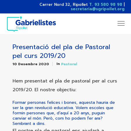
Carrer Nord 32, Ripollet
T. 93 580 98 98
|
secretaria@sgripollet.org
Presentació del pla de Pastoral
pel curs 2019/20
In
10 Desembre 2020
Pastoral
Hem presentat el pla de pastoral per al curs
2019/20. El nostre objectiu:
Formar personas felices i bones, aquesta hauria de
ser la gran revolució educativa. Volem escoles que
formin persones que, d’aquí a 20 anys, puguin
canviar el món. Però, com ho podem fer ara?
Sembrant a dins.
El nostre pla de pastoral ens ajudarà a